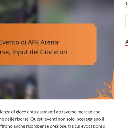
erienze di gioco entusiasmanti attraverso meccaniche
ne delle risorse. Questi eventi non solo incoraggiano il
ffrono anche ricompense preziose, tra cui evocazioni di