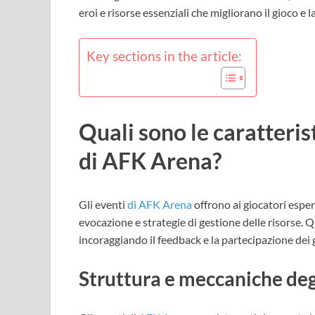
eroi e risorse essenziali che migliorano il gioco e 
Key sections in the article:
Quali sono le caratterist
di AFK Arena?
Gli eventi
di AFK Arena
offrono ai giocatori esper
evocazione e strategie di gestione delle risorse. 
incoraggiando il feedback e la partecipazione dei
Struttura e meccaniche deg