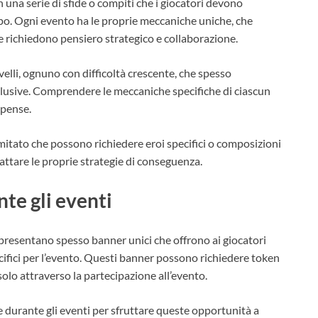
una serie di sfide o compiti che i giocatori devono
o. Ogni evento ha le proprie meccaniche uniche, che
e richiedono pensiero strategico e collaborazione.
ivelli, ognuno con difficoltà crescente, che spesso
clusive. Comprendere le meccaniche specifiche di ciascun
mpense.
itato che possono richiedere eroi specifici o composizioni
attare le proprie strategie di conseguenza.
te gli eventi
resentano spesso banner unici che offrono ai giocatori
ecifici per l’evento. Questi banner possono richiedere token
olo attraverso la partecipazione all’evento.
e durante gli eventi per sfruttare queste opportunità a