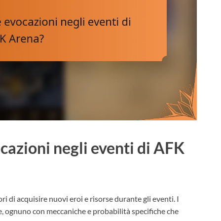
azioni negli eventi di AFK
 di acquisire nuovi eroi e risorse durante gli eventi. I
ne, ognuno con meccaniche e probabilità specifiche che