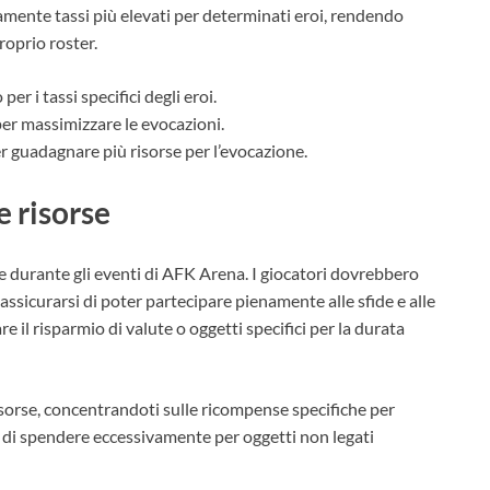
amente tassi più elevati per determinati eroi, rendendo
oprio roster.
er i tassi specifici degli eroi.
per massimizzare le evocazioni.
per guadagnare più risorse per l’evocazione.
e risorse
e durante gli eventi di AFK Arena. I giocatori dovrebbero
 assicurarsi di poter partecipare pienamente alle sfide e alle
il risparmio di valute o oggetti specifici per la durata
risorse, concentrandoti sulle ricompense specifiche per
a di spendere eccessivamente per oggetti non legati