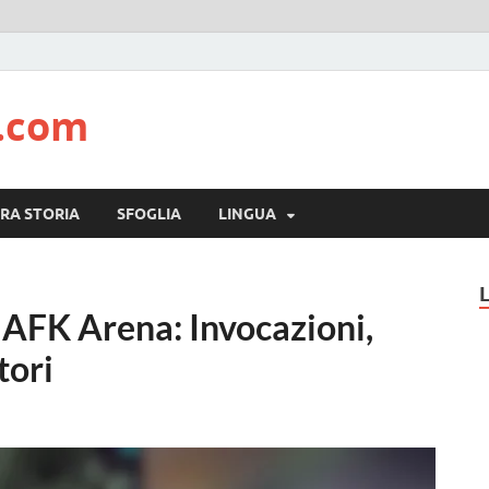
t.com
RA STORIA
SFOGLIA
LINGUA
 AFK Arena: Invocazioni,
tori