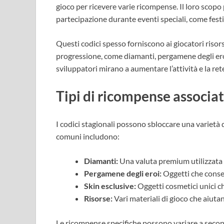
gioco per ricevere varie ricompense. Il loro scopo
partecipazione durante eventi speciali, come festi
Questi codici spesso forniscono ai giocatori riso
progressione, come diamanti, pergamene degli eroi 
sviluppatori mirano a aumentare l’attività e la ret
Tipi di ricompense associate
I codici stagionali possono sbloccare una varietà
comuni includono:
Diamanti:
Una valuta premium utilizzata p
Pergamene degli eroi:
Oggetti che consen
Skin esclusive:
Oggetti cosmetici unici ch
Risorse:
Vari materiali di gioco che aiutan
Le ricompense specifiche possono variare a second