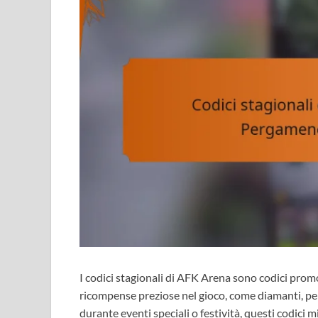
I codici stagionali di AFK Arena sono codici promo
ricompense preziose nel gioco, come diamanti, perg
durante eventi speciali o festività, questi codici 