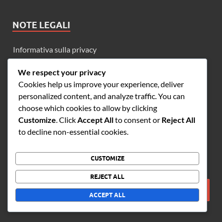
NOTE LEGALI
Informativa sulla privacy
Accordo con l’utente
We respect your privacy
Cookies help us improve your experience, deliver
La nostra storia
personalized content, and analyze traffic. You can
Preferenze sui cookie
choose which cookies to allow by clicking
Customize
. Click
Accept All
to consent or
Reject All
Contatto
to decline non-essential cookies.
CUSTOMIZE
CERCA
REJECT ALL
ACCEPT ALL