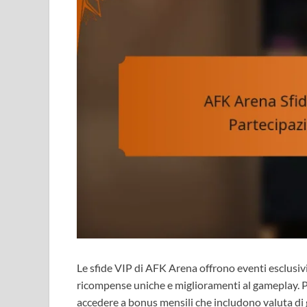
Le sfide VIP di AFK Arena offrono eventi esclusivi 
ricompense uniche e miglioramenti al gameplay. 
accedere a bonus mensili che includono valuta di gi