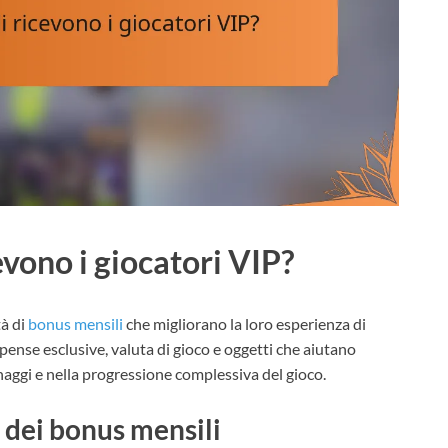
vono i giocatori VIP?
tà di
bonus mensili
che migliorano la loro esperienza di
nse esclusive, valuta di gioco e oggetti che aiutano
aggi e nella progressione complessiva del gioco.
 dei bonus mensili