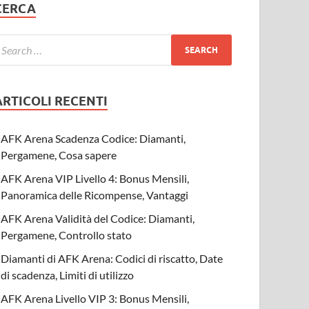
CERCA
ARTICOLI RECENTI
AFK Arena Scadenza Codice: Diamanti,
Pergamene, Cosa sapere
AFK Arena VIP Livello 4: Bonus Mensili,
Panoramica delle Ricompense, Vantaggi
AFK Arena Validità del Codice: Diamanti,
Pergamene, Controllo stato
Diamanti di AFK Arena: Codici di riscatto, Date
di scadenza, Limiti di utilizzo
AFK Arena Livello VIP 3: Bonus Mensili,