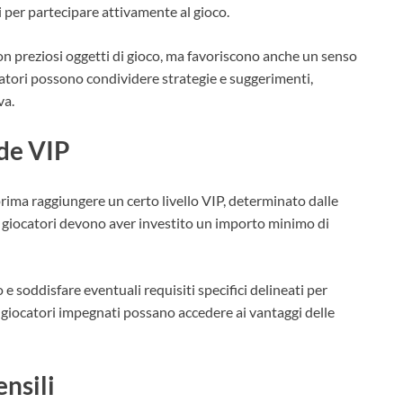
i per partecipare attivamente al gioco.
n preziosi oggetti di gioco, ma favoriscono anche un senso
catori possono condividere strategie e suggerimenti,
va.
ide VIP
 prima raggiungere un certo livello VIP, determinato dalle
e i giocatori devono aver investito un importo minimo di
 e soddisfare eventuali requisiti specifici delineati per
i giocatori impegnati possano accedere ai vantaggi delle
ensili