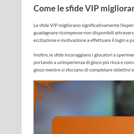
Come le sfide VIP miglioran
Le sfide VIP migliorano significativamente l’esper
guadagnare ricompense non disponibili attravers
eccitazione e motivazione a effettuare il login e 
Inoltre, le sfide incoraggiano i giocatori a sperim
portando a un’esperienza di gioco più ricca e coinv
gioco mentre si sforzano di completare obiettivi